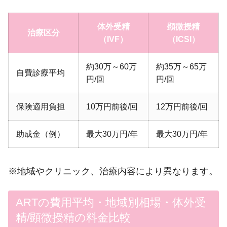
体外受精
顕微授精
治療区分
（IVF）
（ICSI）
約30万～60万
約35万～65万
自費診療平均
円/回
円/回
保険適用負担
10万円前後/回
12万円前後/回
助成金（例）
最大30万円/年
最大30万円/年
※地域やクリニック、治療内容により異なります。
ARTの費用平均・地域別相場・体外受
精/顕微授精の料金比較