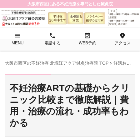
大阪市西区にある不妊治療を専門とした鍼灸院
menu
local_phone
event_available
location_on
MENU
電話する
WEB予約
アクセス
chevron_right
大阪市西区の不妊治療 北堀江アクア鍼灸治療院 TOP
妊活お役立ち情報
不妊治療ARTの基礎からクリ
ニック比較まで徹底解説｜費
用・治療の流れ・成功率もわ
かる