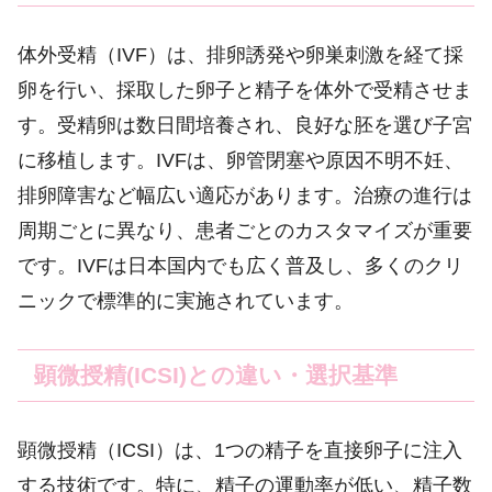
体外受精（IVF）は、排卵誘発や卵巣刺激を経て採
卵を行い、採取した卵子と精子を体外で受精させま
す。受精卵は数日間培養され、良好な胚を選び子宮
に移植します。IVFは、卵管閉塞や原因不明不妊、
排卵障害など幅広い適応があります。治療の進行は
周期ごとに異なり、患者ごとのカスタマイズが重要
です。IVFは日本国内でも広く普及し、多くのクリ
ニックで標準的に実施されています。
顕微授精(ICSI)との違い・選択基準
顕微授精（ICSI）は、1つの精子を直接卵子に注入
する技術です。特に、精子の運動率が低い、精子数