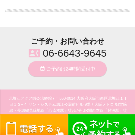
ご予約・お問い合わせ
contact_phone
06-6643-9645
event_available
ご予約は24時間受付中
北堀江アクア鍼灸治療院 / 〒550-0014 大阪府大阪市西区北堀江１丁
目１３−４ サン・システム堀江公園前ビル 9階 / 大阪メトロ 御堂筋
線・長堀鶴見緑地線「心斎橋駅」徒歩7分 JR関西本線「難波駅」徒
歩11分 近鉄・阪神電鉄「大阪難波駅」徒歩11分 大阪メトロ 御堂筋
contact_phone
線・四つ橋線・千日前線「なんば駅」徒歩9分 /
06-6643-9645