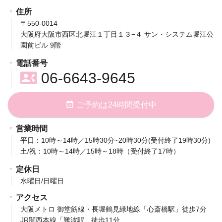
住所
〒550-0014
大阪府大阪市西区北堀江１丁目１３−４ サン・システム堀江公
園前ビル 9階
電話番号
contact_phone
06-6643-9645
event_available
ご予約は24時間受付中
営業時間
平日：10時～14時／15時30分~20時30分(受付終了19時30分)
土/祝：10時～14時／15時～18時（受付終了17時）
定休日
水曜日/日曜日
アクセス
大阪メトロ 御堂筋線・長堀鶴見緑地線「心斎橋駅」徒歩7分
JR関西本線「難波駅」徒歩11分