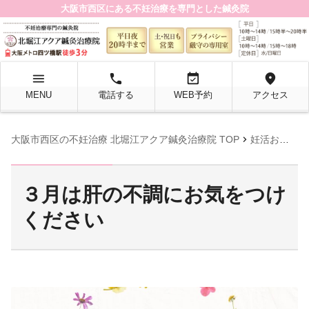
大阪市西区にある不妊治療を専門とした鍼灸院
menu
local_phone
event_available
location_on
MENU
電話する
WEB予約
アクセス
chevron_right
大阪市西区の不妊治療 北堀江アクア鍼灸治療院 TOP
妊活お役立ち情報
３月は肝の不調にお気をつけ
ください