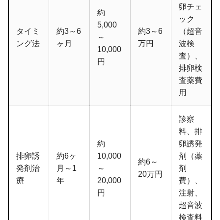
卵チェ
約
ック
5,000
タイミ
約3～6
約3～6
（超音
～
ング法
ヶ月
万円
波検
10,000
査）、
円
排卵検
査薬費
用
診察
料、排
約
卵誘発
排卵誘
約6ヶ
10,000
剤（薬
約6～
発剤治
月～1
～
剤
20万円
療
年
20,000
費）、
円
注射、
超音波
検査料