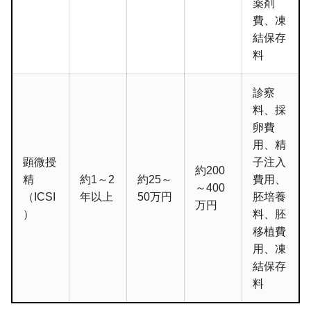
薬剤
費、凍
結保存
料
診察
料、採
卵費
用、精
顕微授
子注入
約200
精
約1～2
約25～
費用、
～400
（ICSI
年以上
50万円
胚培養
万円
）
料、胚
移植費
用、凍
結保存
料