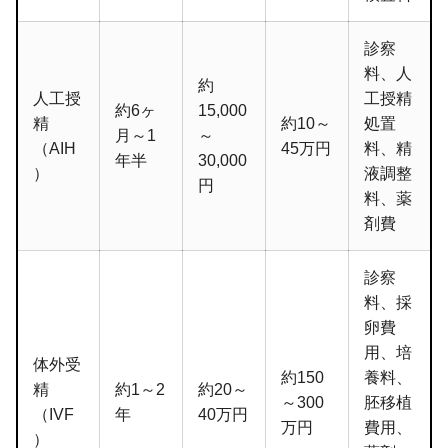
診察
料、人
約
人工授
工授精
約6ヶ
15,000
精
約10～
処置
月～1
～
（AIH
45万円
料、精
年半
30,000
）
液調整
円
料、薬
剤費
診察
料、採
卵費
用、培
体外受
約150
養料、
精
約1～2
約20～
～300
胚移植
（IVF
年
40万円
万円
費用、
）