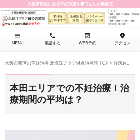
大阪市西区にある不妊治療を専門とした鍼灸院
menu
local_phone
event_available
location_on
MENU
電話する
WEB予約
アクセス
chevron_right
大阪市西区の不妊治療 北堀江アクア鍼灸治療院 TOP
妊活お役立ち情報
本田エリアでの不妊治療！治
療期間の平均は？