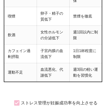
保
卵子・精子の
喫煙
禁煙を徹底
質低下
女性ホルモン
週1回以内に制
飲酒
の分泌低下
限
カフェイン過
子宮内膜の血
1日1杯程度に
剰摂取
流低下
制限
血流悪化、代
週3回の軽い運
運動不足
謝低下
動を習慣化
ストレス管理が妊娠成功率を向上させる