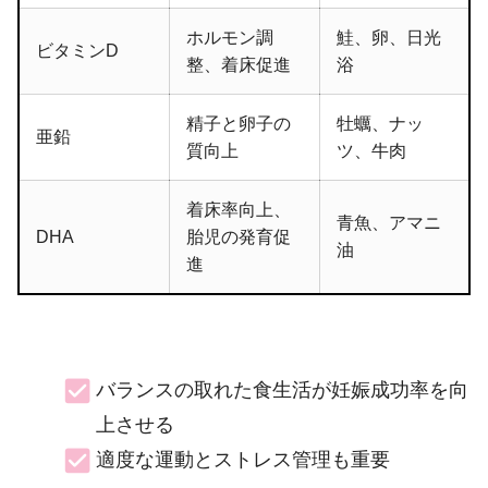
ホルモン調
鮭、卵、日光
ビタミンD
整、着床促進
浴
精子と卵子の
牡蠣、ナッ
亜鉛
質向上
ツ、牛肉
着床率向上、
青魚、アマニ
DHA
胎児の発育促
油
進
バランスの取れた食生活が妊娠成功率を向
上させる
適度な運動とストレス管理も重要