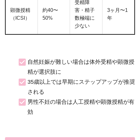
受精障
顕微授精
約40〜
害・精子
3ヶ月〜1
（ICSI）
50%
数極端に
年
少ない
自然妊娠が難しい場合は体外受精や顕微授
精が選択肢に
35歳以上では早期にステップアップが推奨
される
男性不妊の場合は人工授精や顕微授精が有
効