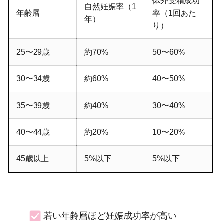
体外受精成功
自然妊娠率（1
年齢層
率（1回あた
年）
り）
25〜29歳
約70%
50〜60%
30〜34歳
約60%
40〜50%
35〜39歳
約40%
30〜40%
40〜44歳
約20%
10〜20%
45歳以上
5%以下
5%以下
若い年齢層ほど妊娠成功率が高い