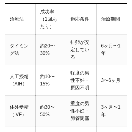
成功率
治療法
（1回あ
適応条件
治療期間
たり）
排卵が安
タイミン
約20〜
6ヶ月〜1
定してい
グ法
30%
年
る
軽度の男
人工授精
約10〜
性不妊・
3〜6ヶ月
（AIH）
15%
原因不明
重度の男
体外受精
約30〜
3ヶ月〜1
性不妊・
（IVF）
50%
年
卵管閉塞