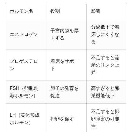
ホルモン名
役割
影響
分泌低下で着
子宮内膜を厚
エストロゲン
床しにくくな
くする
る
不足すると流
プロゲステロ
着床をサポー
産のリスク上
ン
ト
昇
FSH（卵胞刺
卵子の発育を
高すぎると卵
激ホルモン）
促進
巣機能低下
不足すると排
LH（黄体形成
排卵を促す
卵障害の可能
ホルモン）
性