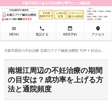
大阪市西区にある不妊治療を専門とした鍼灸院
menu
local_phone
event_available
location_on
MENU
電話する
WEB予約
アクセス
chevron_right
大阪市西区の不妊治療 北堀江アクア鍼灸治療院 TOP
妊活お役立ち情報
南堀江周辺の不妊治療の期間
の目安は？成功率を上げる方
法と通院頻度